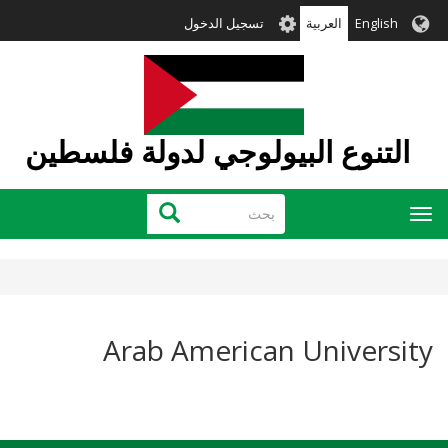
تجاوز
User
English
العربية
تسجيل الدخول
إلى
account
المحتوى
menu
الرئيسي
التنوع البيولوجي لدولة فلسطين
بحث
بحث
Toggle
navigation
Arab American University